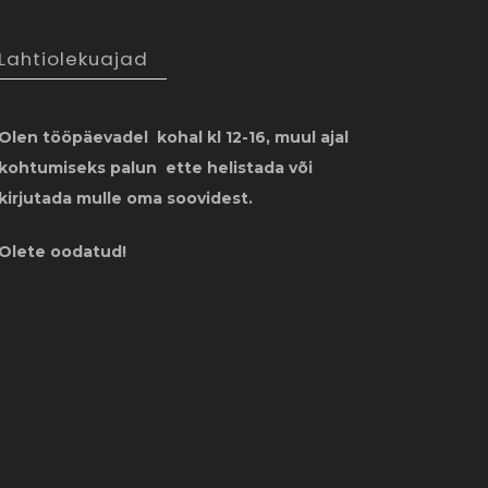
Lahtiolekuajad
Olen tööpäevadel kohal kl 12-16, muul ajal
kohtumiseks palun ette helistada või
kirjutada mulle oma soovidest.
Olete oodatud!