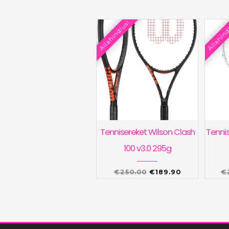
Allahindlus!
Allahind
Tennisereket Wilson Clash
Tennis
100 v3.0 295g
Algne
Praegune
€
250.00
€
189.90
€
hind
hind
oli:
on:
€250.00.
€189.90.