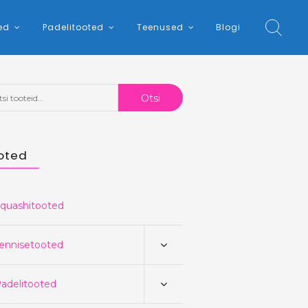
ed
Padelitooted
Teenused
Blogi
:
Otsi
oted
quashitooted
ennisetooted
adelitooted