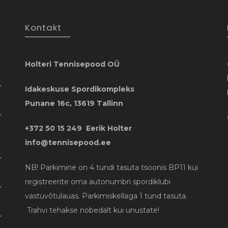
Kontakt
Holteri Tennisepood OÜ
Idakeskuse Spordikompleks
Punane 16c, 13619 Tallinn
+372 50 15 249 Eerik Holter
info@tennisepood.ee
NB! Parkimine on 4 tundi tasuta tsoonis BP11 kui
registreerite oma autonumbri spordiklubi
vastuvõtulauas. Parkimiskellaga 1 tund tasuta.
Trahvi tehakse nobedalt kui unustate!