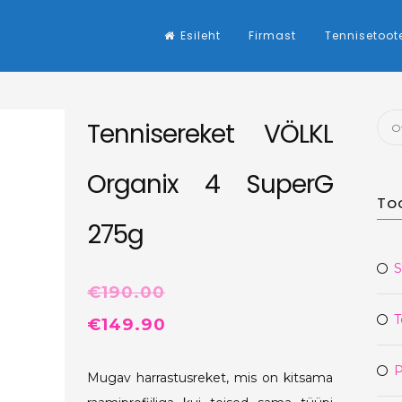
Esileht
Firmast
Tennisetoot
Otsi
Tennisereket VÖLKL
Organix 4 SuperG
To
275g
S
€
190.00
T
Algne
Praegune
€
149.90
hind
hind
P
Mugav harrastusreket, mis on kitsama
oli:
on: