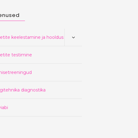
enused
etite keelestamine ja hooldus
etite testimine
nisetreeningud
gitehnika diagnostika
iabi