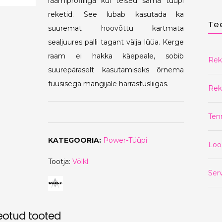
raamiprofiiliga kui teised sama tüüpi
€190.00.
€149.90.
reketid. See lubab kasutada ka
Te
suuremat hoovõttu kartmata
sealjuures palli tagant välja lüüa. Kerge
raam ei hakka käepeale, sobib
Rek
suurepäraselt kasutamiseks õrnema
füüsisega mängijale harrastusliigas.
Rek
Ten
KATEGOORIA:
Power-Tüüpi
Löö
Tootja:
Völkl
Serv
eotud tooted