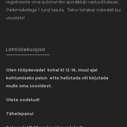
registreerite oma autonumbri spordiklubi vastuvõtulauas.
Parkimiskellaga 1 tund tasuta. Trahvi tehakse nobedalt kui
unustate!
Lahtiolekuajad
Olen tööpäevadel kohal kl 12-16, muul ajal
kohtumiseks palun ette helistada või kirjutada
mulle oma soovidest.
Olete oodatud!
Tähelepanu!