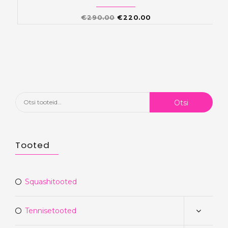
Algne
Praegune
€
290.00
€
220.00
hind
hind
oli:
on:
€290.00.
€220.00.
Otsi:
Otsi
Tooted
Squashitooted
Tennisetooted