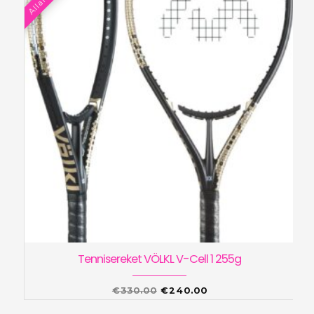
Tennisereket VÖLKL V-Cell 1 255g
Algne
Praegune
€
330.00
€
240.00
hind
hind