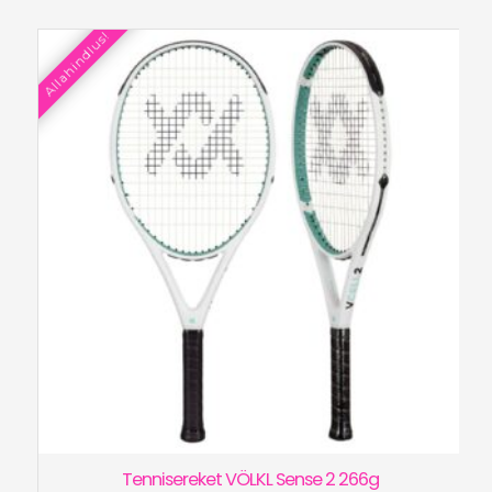
oli:
on:
Allahindlus!
€330.00.
€240.00.
Tennisereket VÖLKL Sense 2 266g