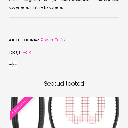
süveneda. Lihtne kasutada.
KATEGOORIA:
Power-Tüüpi
Tootja:
Völkl
Seotud tooted
Allahindlus!