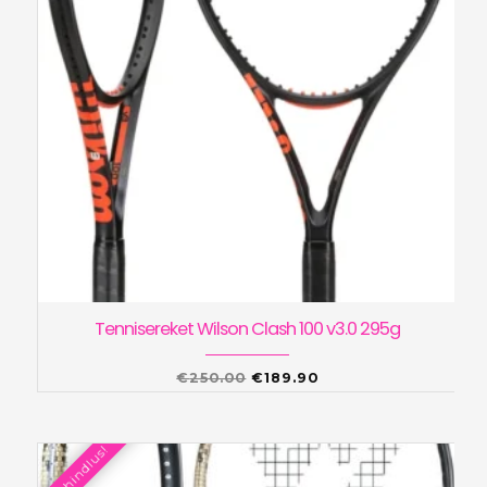
Tennisereket Wilson Clash 100 v3.0 295g
Algne
Praegune
€
250.00
€
189.90
hind
hind
oli:
on:
Allahindlus!
€250.00.
€189.90.