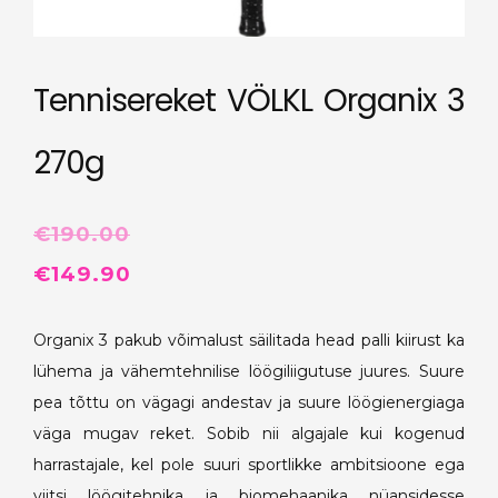
Tennisereket VÖLKL Organix 3
270g
€
190.00
Algne
Praegune
€
149.90
hind
hind
Organix 3 pakub võimalust säilitada head palli kiirust ka
oli:
on:
lühema ja vähemtehnilise löögiliigutuse juures. Suure
€190.00.
€149.90.
pea tõttu on vägagi andestav ja suure löögienergiaga
väga mugav reket. Sobib nii algajale kui kogenud
harrastajale, kel pole suuri sportlikke ambitsioone ega
viitsi löögitehnika ja biomehaanika nüansidesse