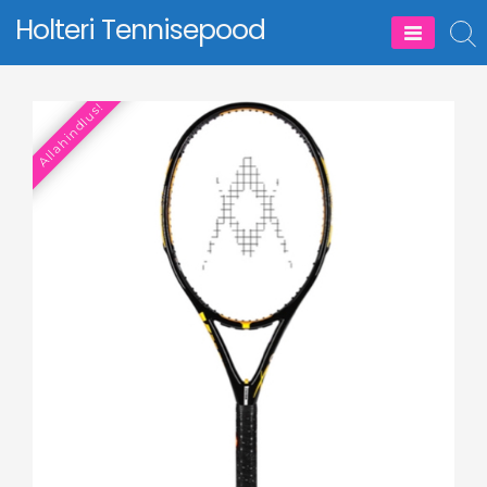
Skip
Holteri Tennisepood
to
content
Allahindlus!