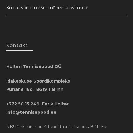
Kuidas võita matši – mõned soovitused!
Kontakt
Holteri Tennisepood OÜ
Idakeskuse Spordikompleks
Punane 16c, 13619 Tallinn
+372 50 15 249 Eerik Holter
info@tennisepood.ee
NB! Parkimine on 4 tundi tasuta tsoonis BP11 kui