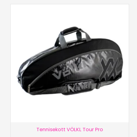
Tennisekott VÖLKL Tour Pro