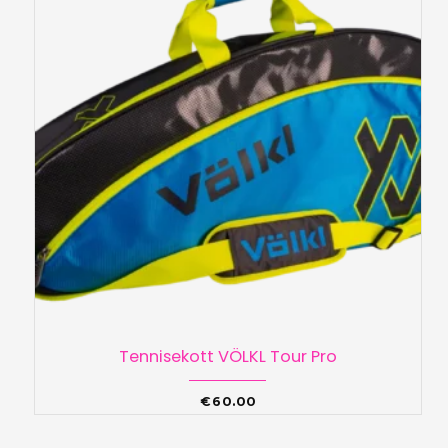
Tennisekott VÖLKL Tour Pro
€
60.00