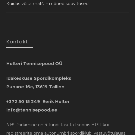
Kuidas võita matši – mõned soovitused!
Kontakt
Holteri Tennisepood OÜ
Idakeskuse Spordikompleks
Punane 16c, 13619 Tallinn
+372 50 15 249 Eerik Holter
info@tennisepood.ee
NB! Parkimine on 4 tundi tasuta tsoonis BP11 kui
registreerite oma autonumbri spordiklubi vastuvõtulauas.