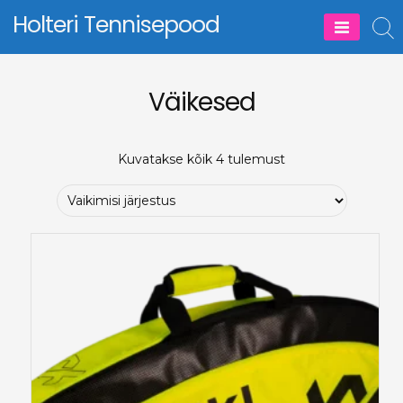
Skip
Holteri Tennisepood
to
content
Väikesed
Kuvatakse kõik 4 tulemust