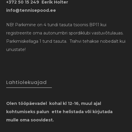
+372 50 15 249 Eerik Holter
info@tennisepood.ee
NB! Parkimine on 4 tundi tasuta tsoonis BP11 kui
registreerite oma autonumbri spordiklubi vastuvõtulauas.
Parkimiskellaga 1 tund tasuta. Trahvi tehakse nobedalt kui
unustate!
Lahtiolekuajad
Olen tööpäevadel kohal kl 12-16, muul ajal
kohtumiseks palun ette helistada või kirjutada
mulle oma soovidest.