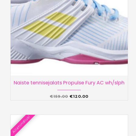
Naiste tennisejalats Propulse Fury AC wh/slph
Algne
Praegune
€
159.00
€
120.00
hind
hind
oli:
on:
Allahindlus!
€159.00.
€120.00.