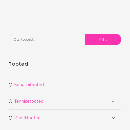
oli:
on:
€89.90.
€44.90.
Otsi:
Otsi
Tooted
Squashitooted
Tennisetooted
Padelitooted