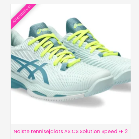
oli:
on:
Allahindlus!
€149.90.
€110.00.
Naiste tennisejalats ASICS Solution Speed FF 2