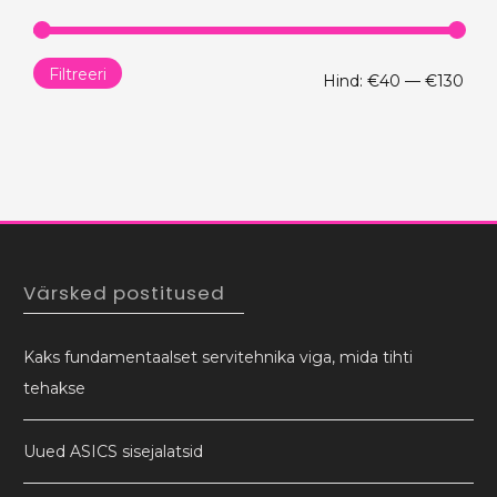
Filtreeri
Min
Mak
Hind:
€40
—
€130
hind
hind
Värsked postitused
Kaks fundamentaalset servitehnika viga, mida tihti
tehakse
Uued ASICS sisejalatsid