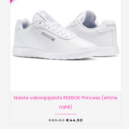
Naiste vabaajajalats REEBOK Princess (ehtne
nahk)
Algne
Praegune
€
89.90
€
44.90
hind
hind