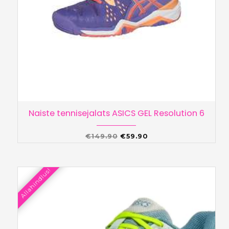
Naiste tennisejalats ASICS GEL Resolution 6
Algne
Praegune
€
149.90
€
59.90
hind
hind
oli:
on:
Allahindlus!
€149.90.
€59.90.