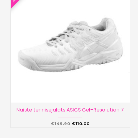
Naiste tennisejalats ASICS Gel-Resolution 7
Algne
Praegune
€
149.90
€
110.00
hind
hind