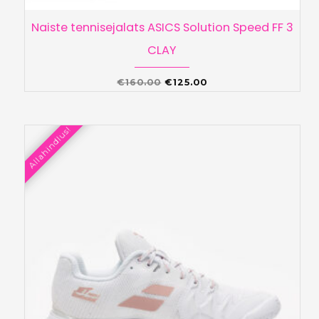
Naiste tennisejalats ASICS Solution Speed FF 3
CLAY
Algne
Praegune
€
160.00
€
125.00
hind
hind
oli:
on:
Allahindlus!
€160.00.
€125.00.