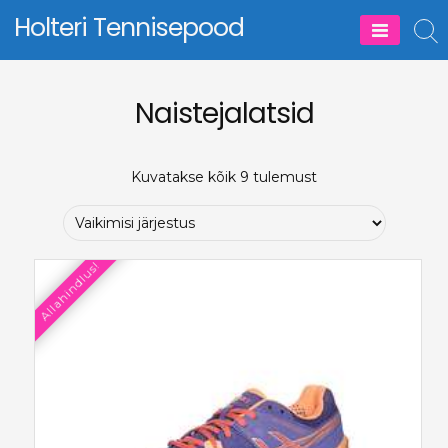
Skip
Holteri Tennisepood
to
content
Naistejalatsid
Kuvatakse kõik 9 tulemust
Allahindlus!