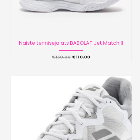
Naiste tennisejalats BABOLAT Jet Match II
Algne
Praegune
€
150.00
€
110.00
hind
hind
oli:
on:
€150.00.
€110.00.