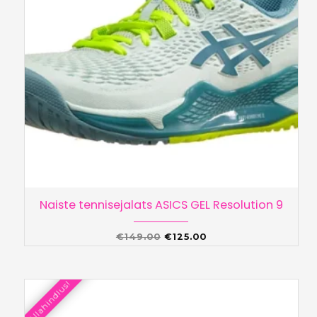
Naiste tennisejalats ASICS GEL Resolution 9
Algne
Praegune
€
149.00
€
125.00
hind
hind
oli:
on:
Allahindlus!
€149.00.
€125.00.