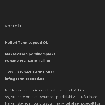
Kontakt
Holteri Tennisepood OÜ
Idakeskuse Spordikompleks
Punane 16c, 13619 Tallinn
+372 50 15 249 Eerik Holter
info@tennisepood.ee
NB! Parkimine on 4 tundi tasuta tsoonis BP11 kui
registreerite oma autonumbri spordiklubi vastuvõtulauas.
Parkimiskellaga 1 tund tasuta. Trahvi tehakse nobedalt kui