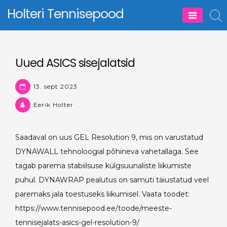
Skip
Holteri Tennisepood
to
content
Uued ASICS sisejalatsid
13. sept 2023
Eerik Holter
Saadaval on uus GEL Resolution 9, mis on varustatud
DYNAWALL tehnoloogial põhineva vahetallaga. See
tagab parema stabiilsuse külgsuunaliste liikumiste
puhul. DYNAWRAP pealutus on samuti täiustatud veel
paremaks jala toestuseks liikumisel. Vaata toodet:
https://www.tennisepood.ee/toode/meeste-
tennisejalats-asics-gel-resolution-9/