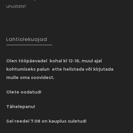
unustate!
Lahtiolekuajad
Olen tööpäevadel kohal kl 12-16, muul ajal
kohtumiseks palun ette helistada või kirjutada
mulle oma soovidest.
Olete oodatud!
Tähelepanu!
Sel reedel 7.08 on kauplus suletud!