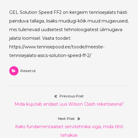
GEL Solution Speed FF2 on kergeim tennisejalats hästi
painduva tallaga, lisaks muidugi kõik muud mugavused,
mis tulenevad uudsetest tehnoloogiatest ülimugava
jalatsi loomisel. Vaata toodet:
https://www.tennisepood.ee/toode/meeste-
tennisejalats-asics-solution-speed-ff-2/
Reketid
Previous Post
Navigeerimine
Previous
Mida kujutab endast uus Wilson Clash reketiseeria?
post:
Next Post
Next
Kaks fundamentaalset servitehnika viga, mida tihti
post:
tehakse