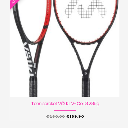
Tennisereket VÖLKL V-Cell 8 285g
Algne
Praegune
€
260.00
€
169.90
hind
hind