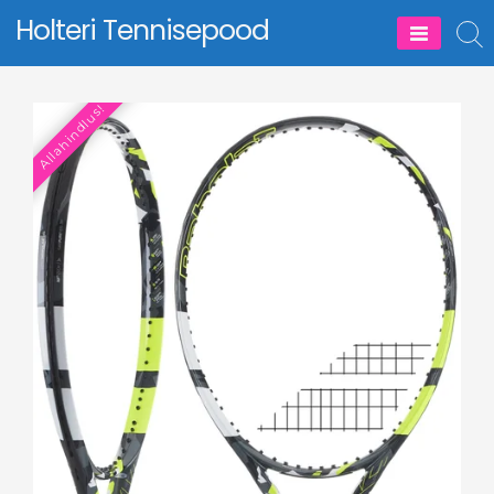
Skip
Holteri Tennisepood
to
content
Allahindlus!