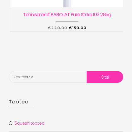
Tennisereket BABOLAT Pure Strike 103 285g
Algne
Praegune
€
220.00
€
150.00
hind
hind
oli:
on:
€220.00.
€150.00.
Otsi:
Otsi
Tooted
Squashitooted