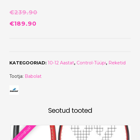
€
239.90
Algne
Praegune
€
189.90
hind
hind
oli:
on:
€239.90.
€189.90.
KATEGOORIAD:
10-12 Aastat
,
Control-Tüüpi
,
Reketid
Tootja:
Babolat
Seotud tooted
Allahindlus!