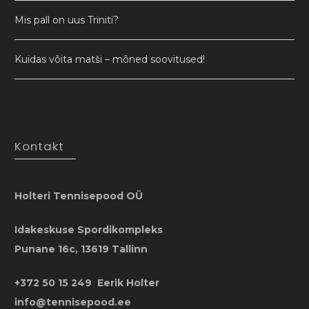
Mis pall on uus Triniti?
Kuidas võita matši – mõned soovitused!
Kontakt
Holteri Tennisepood OÜ
Idakeskuse Spordikompleks
Punane 16c, 13619 Tallinn
+372 50 15 249 Eerik Holter
info@tennisepood.ee