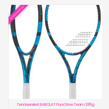
oli:
on:
Allahindlus!
€260.00.
€169.90.
Tennisereket BABOLAT Pure Drive Team 285g