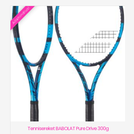
oli:
on:
Allahindlus!
€260.00.
€169.90.
Tennisereket BABOLAT Pure Drive 300g