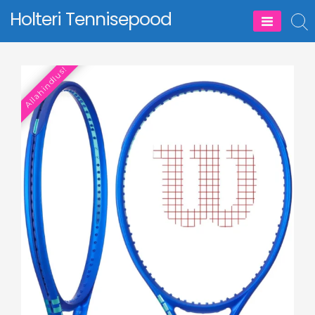
Skip
Holteri Tennisepood
to
content
Allahindlus!