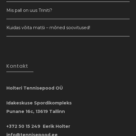
Mis pall on uus Triniti?
Kuidas võita matši – mõned soovitused!
Kontakt
Holteri Tennisepood OÜ
Idakeskuse Spordikompleks
Punane 16c, 13619 Tallinn
+372 50 15 249 Eerik Holter
info@tennisepood.ee