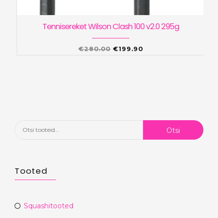
Tennisereket Wilson Clash 100 v2.0 295g
Algne
Praegune
€
280.00
€
199.90
hind
hind
oli:
on:
€280.00.
€199.90.
Otsi:
Otsi
Tooted
Squashitooted