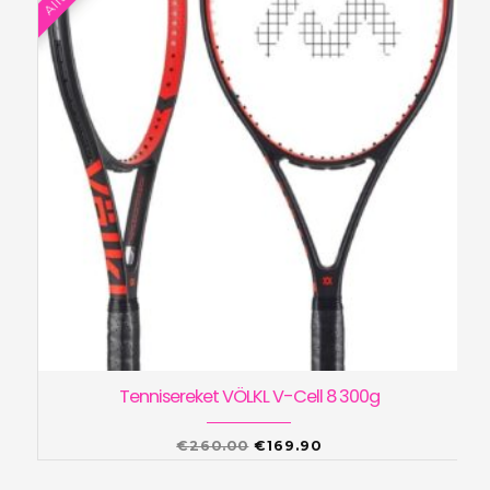
Tennisereket VÖLKL V-Cell 8 300g
Algne
Praegune
€
260.00
€
169.90
hind
hind