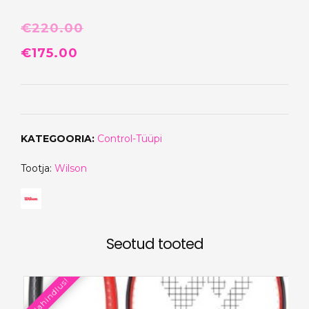
€
220.00
Algne
Praegune
€
175.00
hind
hind
oli:
on:
€220.00.
€175.00.
KATEGOORIA:
Control-Tüüpi
Tootja:
Wilson
Seotud tooted
Allahindlus!