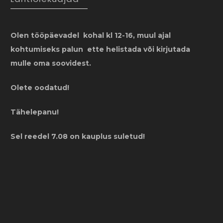
Olen tööpäevadel kohal kl 12-16, muul ajal
kohtumiseks palun ette helistada või kirjutada
mulle oma soovidest.
Olete oodatud!
Tähelepanu!
Sel reedel 7.08 on kauplus suletud!