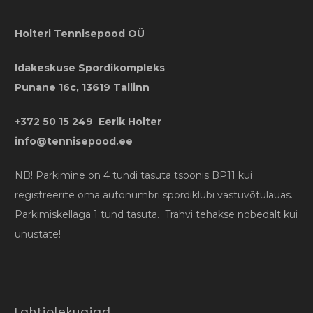
Holteri Tennisepood OÜ
Idakeskuse Spordikompleks
Punane 16c, 13619 Tallinn
+372 50 15 249 Eerik Holter
info@tennisepood.ee
NB! Parkimine on 4 tundi tasuta tsoonis BP11 kui
registreerite oma autonumbri spordiklubi vastuvõtulauas.
Parkimiskellaga 1 tund tasuta. Trahvi tehakse nobedalt kui
unustate!
Lahtiolekuajad