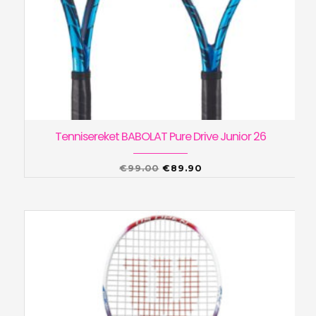
Tennisereket BABOLAT Pure Drive Junior 26
Algne
Praegune
€
99.00
€
89.90
hind
hind
oli:
on:
€99.00.
€89.90.