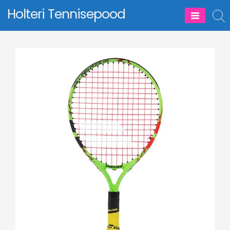
Skip
Holteri Tennisepood
to
content