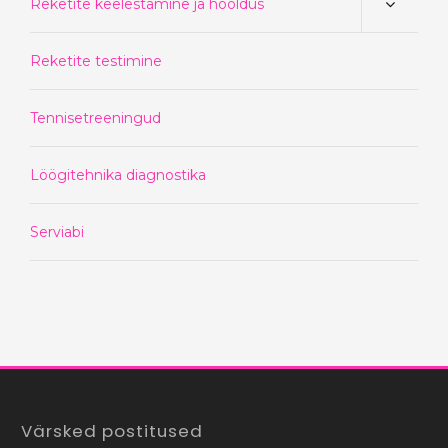
Reketite keelestamine ja hooldus
Reketite testimine
Tennisetreeningud
Löögitehnika diagnostika
Serviabi
Värsked postitused