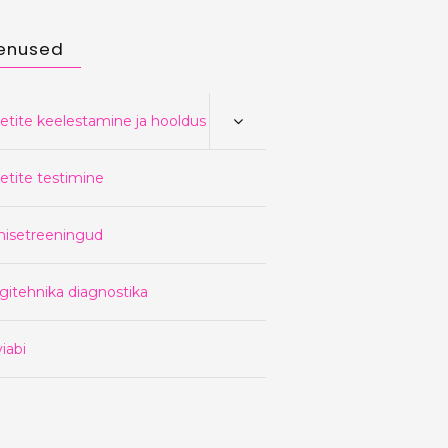
enused
etite keelestamine ja hooldus
etite testimine
nisetreeningud
gitehnika diagnostika
iabi