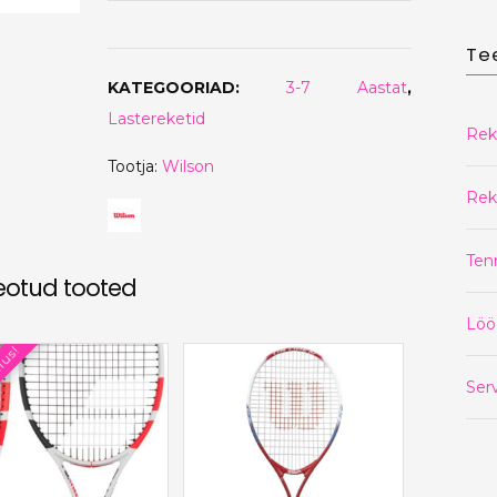
Te
KATEGOORIAD:
3-7 Aastat
,
Lastereketid
Rek
Tootja:
Wilson
Rek
Ten
eotud tooted
Löö
lus!
Serv