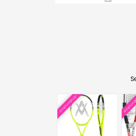
S
Allahindlus!
Allahind