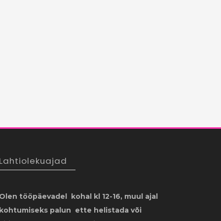
Lahtiolekuajad
Olen tööpäevadel kohal kl 12-16, muul ajal
kohtumiseks palun ette helistada või