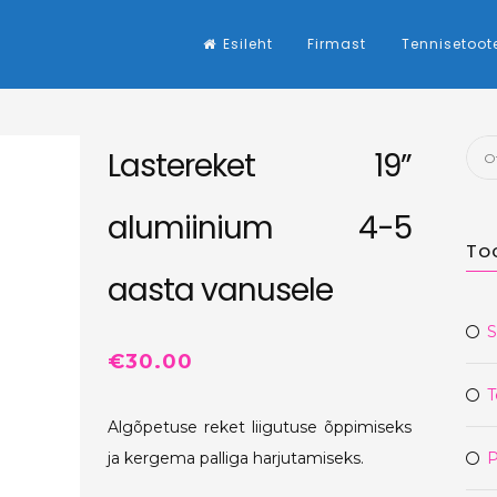
Esileht
Firmast
Tennisetoot
Otsi
Lastereket 19”
alumiinium 4-5
To
aasta vanusele
S
€
30.00
T
Algõpetuse reket liigutuse õppimiseks
P
ja kergema palliga harjutamiseks.