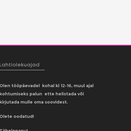
Lahtiolekuajad
Olen tööpäevadel kohal kl 12-16, muul ajal
kohtumiseks palun ette helistada või
kirjutada mulle oma soovidest.
Olete oodatud!
Tähelepanu!