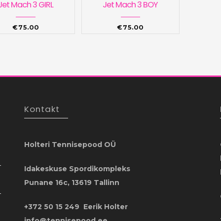
Jet Mach 3 GIRL
Jet Mach 3 BOY
€
75.00
€
75.00
Kontakt
Holteri Tennisepood OÜ
Idakeskuse Spordikompleks
Punane 16c, 13619 Tallinn
+372 50 15 249 Eerik Holter
info@tennisepood.ee