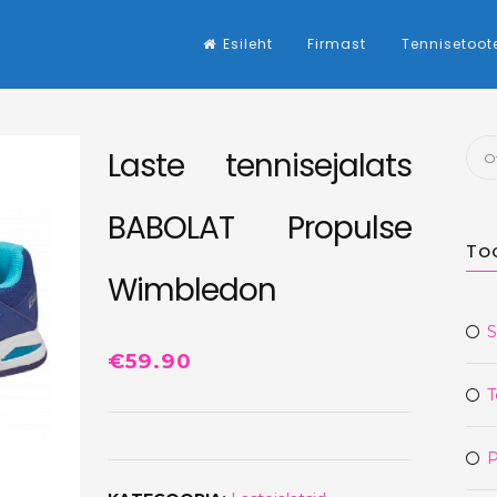
Esileht
Firmast
Tennisetoot
Otsi
Laste tennisejalats
BABOLAT Propulse
To
Wimbledon
S
€
59.90
T
P