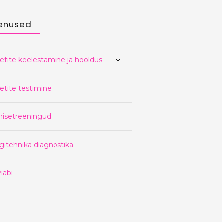
enused
etite keelestamine ja hooldus
etite testimine
nisetreeningud
gitehnika diagnostika
iabi