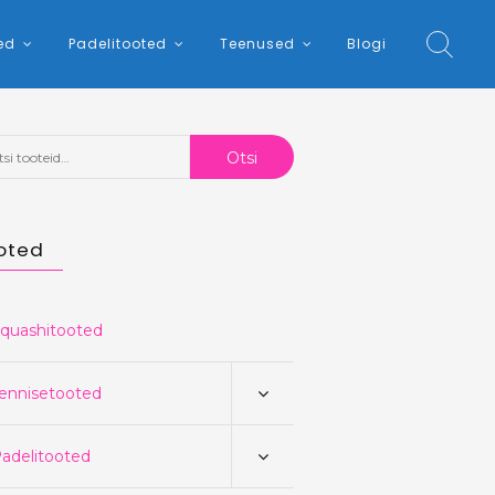
ed
Padelitooted
Teenused
Blogi
:
Otsi
oted
quashitooted
ennisetooted
adelitooted