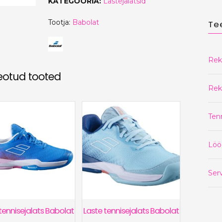
KATEGOORIA:
Lastejalatsid
Tootja:
Babolat
Te
Rek
eotud tooted
Rek
Ten
Löö
Serv
tennisejalats Babolat
Laste tennisejalats Babolat