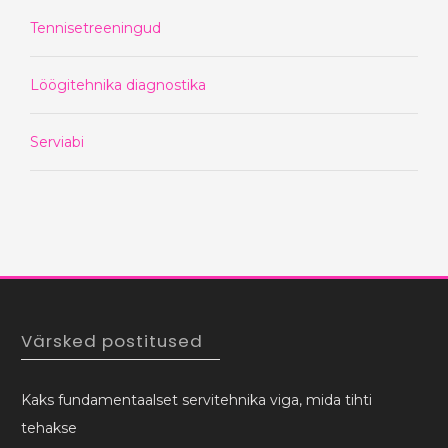
Tennisetreeningud
Löögitehnika diagnostika
Serviabi
Värsked postitused
Kaks fundamentaalset servitehnika viga, mida tihti
tehakse