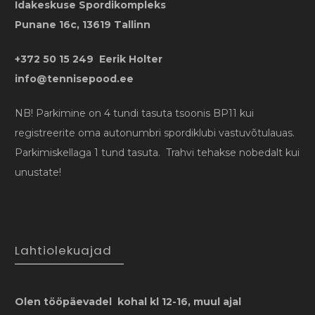
Idakeskuse Spordikompleks
Punane 16c, 13619 Tallinn
+372 50 15 249 Eerik Holter
info@tennisepood.ee
NB! Parkimine on 4 tundi tasuta tsoonis BP11 kui
registreerite oma autonumbri spordiklubi vastuvõtulauas.
Parkimiskellaga 1 tund tasuta. Trahvi tehakse nobedalt kui
unustate!
Lahtiolekuajad
Olen tööpäevadel kohal kl 12-16, muul ajal