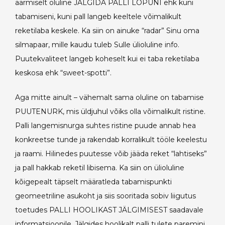
äärmiselt oluline JÄLGIDA PALLI LÕPUNI ehk kuni
tabamiseni, kuni pall langeb keeltele võimalikult
reketilaba keskele. Ka siin on ainuke “radar” Sinu oma
silmapaar, mille kaudu tuleb Sulle ülioluline info.
Puutekvaliteet langeb koheselt kui ei taba reketilaba
keskosa ehk “sweet-spotti”.
Aga mitte ainult – vähemalt sama oluline on tabamise
PUUTENURK, mis üldjuhul võiks olla võimalikult ristine.
Palli langemisnurga suhtes ristine puude annab hea
konkreetse tunde ja rakendab korralikult tööle keelestu
ja raami. Hilinedes puutesse võib jääda reket “lahtiseks”
ja pall hakkab reketil libisema. Ka siin on ülioluline
kõigepealt täpselt määratleda tabamispunkti
geomeetriline asukoht ja siis sooritada sobiv liigutus
toetudes PALLI HOOLIKAST JÄLGIMISEST saadavale
informatsioonile. Jälgides hoolikalt palli tulete paremini