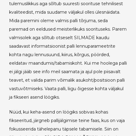
tulemuslikkus aga sõltub suuresti soorituse tehnilisest
kvaliteedist, mida suudame väljakul olles ülesnäidata.
Mida paremini oleme valmis palli tõrjuma, seda
paremad on eeldused meisterlikuks soorituseks. Parem
valmisolek aga sõltub otseselt SILMADE kaudu
saadavast informatsioonist palli lennuparameetrite
kohta nagu lennusuund, kiirus, kõrgus, pöörded,
eeldatav maandumis/tabamiskoht. Kui me hoolega palli
ei jälgi jääb see info meil saamata ja ajul pole piisavalt
teavet, et valida parim võimalik asukoht/positsioon palli
vastuvõtmiseks. Vaata palli, liigu õigesse kohta väljakul
ja fikseeri asend löögiks.
Nüüd, kui keha-asend on löögiks sobivas kohas
fikseeritud, järgneb pallijälgimise teine faas, kus on vaja
fokusseerida tähelepanu täpsele tabamisele. Siin on