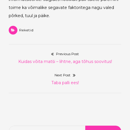
toime ka võimalike segavate faktoritega nagu valed
põrked, tuul ja päike.
Reketid
Previous Post
Navigeerimine
Previous
Kuidas võita matši – lihtne, aga tõhus soovitus!
post:
Next Post
Next
Taba palli ees!
post:
Otsi: