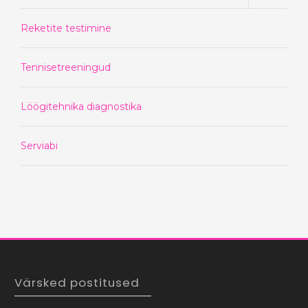
Reketite testimine
Tennisetreeningud
Löögitehnika diagnostika
Serviabi
Värsked postitused