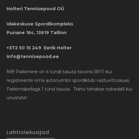
Holteri Tennisepood OÜ
Idakeskuse Spordikompleks
Punane 16c, 13619 Tallinn
+372 50 15 249 Eerik Holter
info@tennisepood.ee
NB! Parkimine on 4 tundi tasuta tsoonis BP11 kui
registreerite oma autonumbri spordiklubi vastuvõtulauas.
Parkimiskellaga 1 tund tasuta. Trahvi tehakse nobedalt kui
unustate!
Lahtiolekuajad