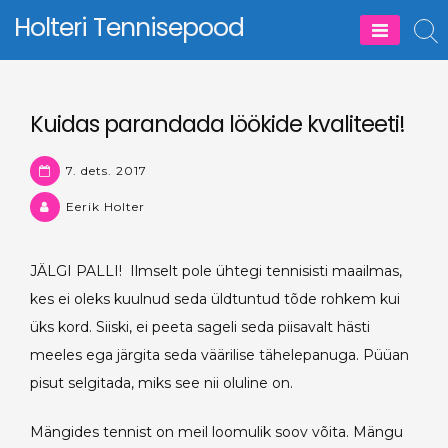
Skip
Holteri Tennisepood
to
content
Kuidas parandada löökide kvaliteeti!
7. dets. 2017
Eerik Holter
JÄLGI PALLI!
Ilmselt pole ühtegi tennisisti maailmas,
kes ei oleks kuulnud seda üldtuntud tõde rohkem kui
üks kord. Siiski, ei peeta sageli seda piisavalt hästi
meeles ega järgita seda väärilise tähelepanuga. Püüan
pisut selgitada, miks see nii oluline on.
Mängides tennist on meil loomulik soov võita. Mängu