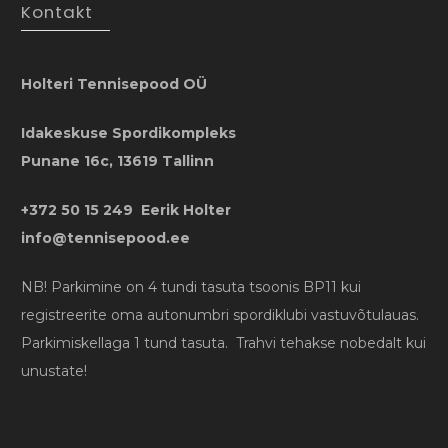
Kontakt
Holteri Tennisepood OÜ
Idakeskuse Spordikompleks
Punane 16c, 13619 Tallinn
+372 50 15 249 Eerik Holter
info@tennisepood.ee
NB! Parkimine on 4 tundi tasuta tsoonis BP11 kui
registreerite oma autonumbri spordiklubi vastuvõtulauas.
Parkimiskellaga 1 tund tasuta. Trahvi tehakse nobedalt kui
unustate!