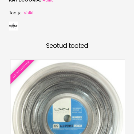
KATEGOORIA:
Rullid
Tootja:
Völkl
Seotud tooted
Allahindlus!