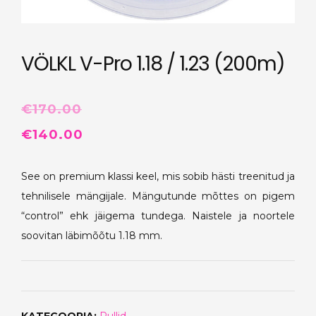
VÖLKL V-Pro 1.18 / 1.23 (200m)
€
170.00
Algne
Praegune
€
140.00
hind
hind
See on premium klassi keel, mis sobib hästi treenitud ja
oli:
on:
tehnilisele mängijale. Mängutunde mõttes on pigem
€170.00.
€140.00.
“control” ehk jäigema tundega. Naistele ja noortele
soovitan läbimõõtu 1.18 mm.