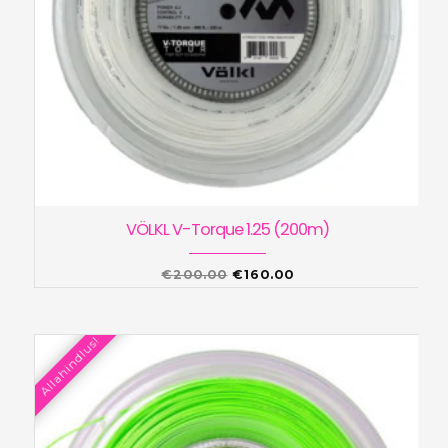
VÖLKL V-Torque 1.25 (200m)
Algne
Praegune
€
200.00
€
160.00
hind
hind
oli:
on:
Allahindlus!
€200.00.
€160.00.