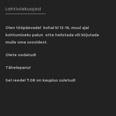
Lahtiolekuajad
Olen tööpäevadel kohal kl 12-16, muul ajal
kohtumiseks palun ette helistada või kirjutada
mulle oma soovidest.
Olete oodatud!
Tähelepanu!
Sel reedel 7.08 on kauplus suletud!