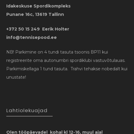
Idakeskuse Spordikompleks
Punane 16c, 13619 Tallinn
+372 50 15 249 Eerik Holter
info@tennisepood.ee
NB! Parkimine on 4 tundi tasuta tsoonis BP11 kui
registreerite oma autonumbri spordiklubi vastuvõtulauas.
Parkimiskellaga 1 tund tasuta. Trahvi tehakse nobedalt kui
unustate!
Lahtiolekuajad
Olen tööpäevadel kohal kl 12-16, muul ajal