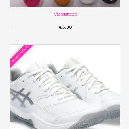
Vibrastopp
€
3.00
Allahindlus!