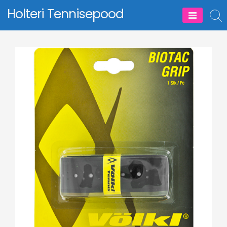
Skip
Holteri Tennisepood
to
content