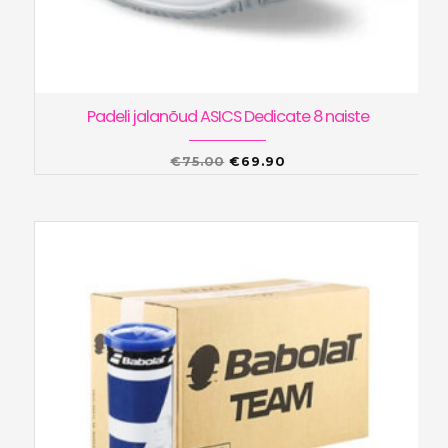
Padeli jalanõud ASICS Dedicate 8 naiste
Algne
Praegune
€
75.00
€
69.90
hind
hind
oli:
on:
€75.00.
€69.90.