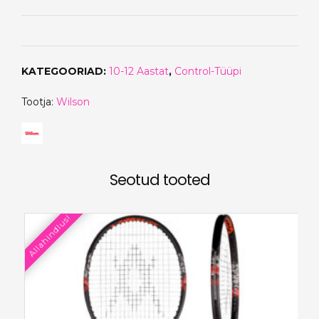
hind
hind
oli:
on:
€200.00.
€160.00.
KATEGOORIAD:
10-12 Aastat
,
Control-Tüüpi
Tootja:
Wilson
Seotud tooted
Allahindlus!