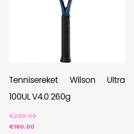
Tennisereket Wilson Ultra
100UL V4.0 260g
€
200.00
Algne
Praegune
€
160.00