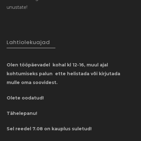
unustate!
Lahtiolekuajad
Olen tööpäevadel kohal kl 12-16, muul ajal
kohtumiseks palun ette helistada või kirjutada
mulle oma soovidest.
Olete oodatud!
Tähelepanu!
Sel reedel 7.08 on kauplus suletud!