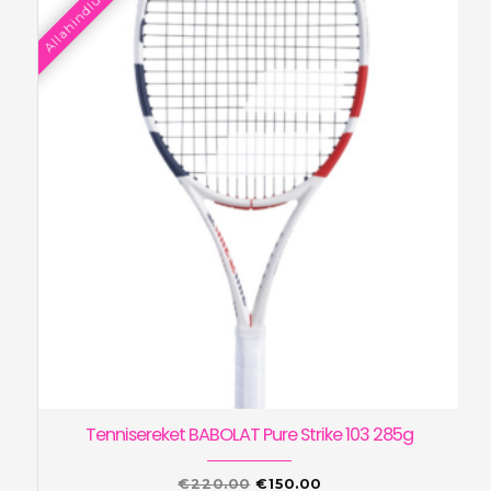
Allahindlus!
€210.00.
€150.00.
Tennisereket BABOLAT Pure Strike 103 285g
Algne
Praegune
€
220.00
€
150.00