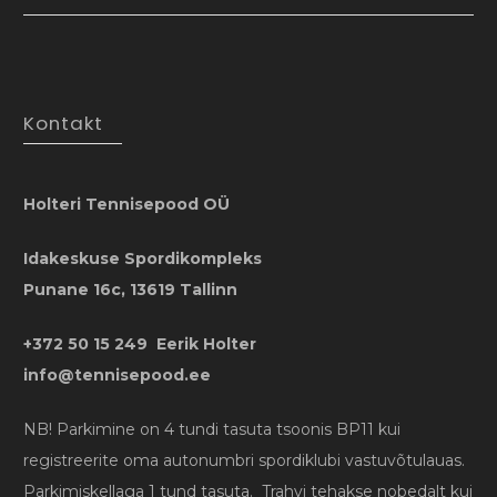
Kontakt
Holteri Tennisepood OÜ
Idakeskuse Spordikompleks
Punane 16c, 13619 Tallinn
+372 50 15 249 Eerik Holter
info@tennisepood.ee
NB! Parkimine on 4 tundi tasuta tsoonis BP11 kui
registreerite oma autonumbri spordiklubi vastuvõtulauas.
Parkimiskellaga 1 tund tasuta. Trahvi tehakse nobedalt kui