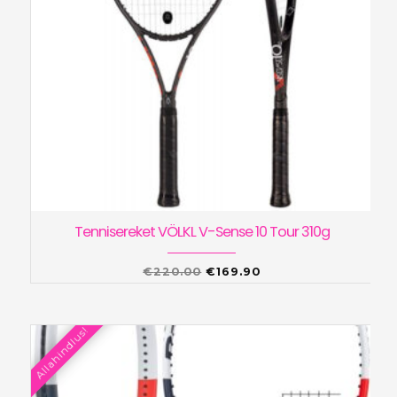
Tennisereket VÖLKL V-Sense 10 Tour 310g
Algne
Praegune
€
220.00
€
169.90
hind
hind
oli:
on:
Allahindlus!
€220.00.
€169.90.