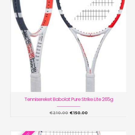
Tennisereket Babolat Pure Strike Lite 265g
Algne
Praegune
€
210.00
€
150.00
hind
hind
oli:
on: