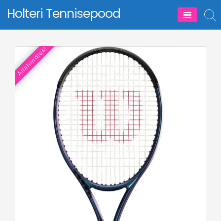
Skip
Holteri Tennisepood
to
content
Allahindlus!