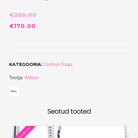
€
250.00
Algne
Praegune
€
170.00
hind
hind
oli:
on:
€250.00.
€170.00.
KATEGOORIA:
Control-Tüüpi
Tootja:
Wilson
Seotud tooted
Allahindlus!