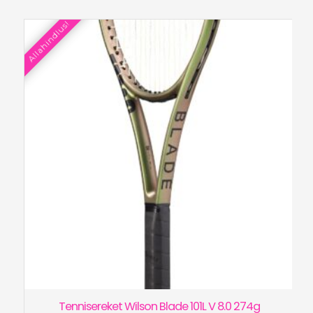
oli:
on:
Allahindlus!
€220.00.
€150.00.
Tennisereket Wilson Blade 101L V 8.0 274g