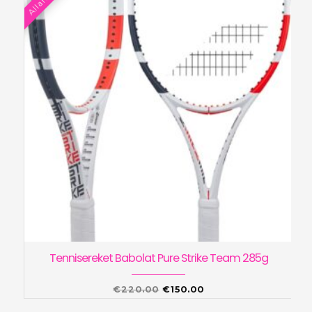
Tennisereket Babolat Pure Strike Team 285g
Algne
Praegune
€
220.00
€
150.00
hind
hind