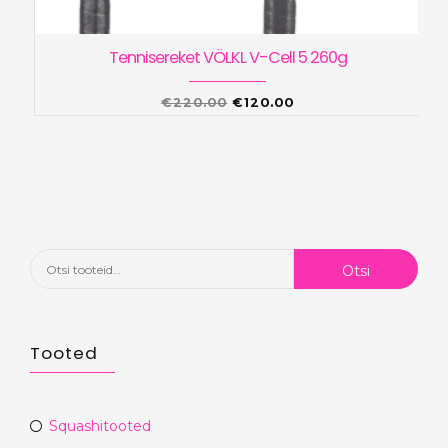
Tennisereket VÖLKL V-Cell 5 260g
Algne
Praegune
€
220.00
€
120.00
hind
hind
oli:
on:
€220.00.
€120.00.
Otsi:
Otsi
Tooted
Squashitooted