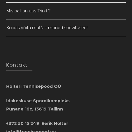
Mis pall on uus Triniti?
Kuidas võita matši – mõned soovitused!
Kontakt
Holteri Tennisepood OÜ
Idakeskuse Spordikompleks
Punane 16c, 13619 Tallinn
+372 50 15 249 Eerik Holter
info@tennisepood.ee