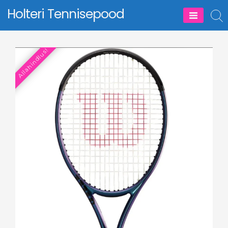
Skip
Holteri Tennisepood
to
content
Allahindlus!