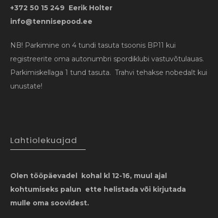
+372 50 15 249 Eerik Holter
info@tennisepood.ee
NB! Parkimine on 4 tundi tasuta tsoonis BP11 kui
registreerite oma autonumbri spordiklubi vastuvõtulauas.
Parkimiskellaga 1 tund tasuta. Trahvi tehakse nobedalt kui
unustate!
Lahtiolekuajad
Olen tööpäevadel kohal kl 12-16, muul ajal
kohtumiseks palun ette helistada või kirjutada
mulle oma soovidest.