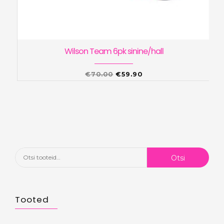
Wilson Team 6pk sinine/hall
Algne
Praegune
€
70.00
€
59.90
hind
hind
oli:
on:
€70.00.
€59.90.
Otsi:
Otsi
Tooted