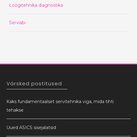
Löögitehnika diagnostika
Serviabi
Värsked postitused
Kaks fundamentaalset servitehnika viga, mida tihti
tehakse
Uued ASICS sisejalatsid