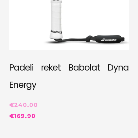
Padeli reket Babolat Dyna
Energy
€
240.00
Algne
Praegune
€
169.90
hind
hind
oli:
on: