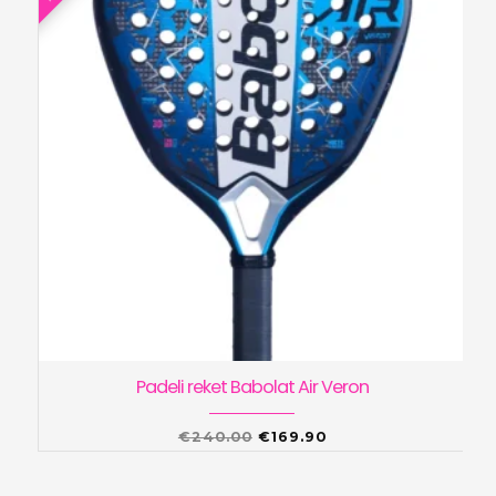
Padeli reket Babolat Air Veron
Algne
Praegune
€
240.00
€
169.90
hind
hind
oli:
on: