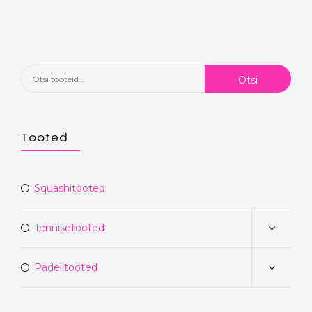
€240.00.
€169.90.
Otsi:
Otsi
Tooted
Squashitooted
Tennisetooted
Padelitooted