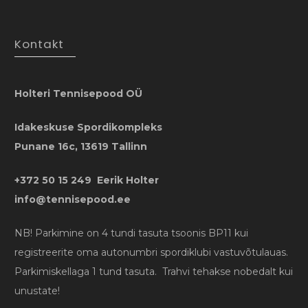
Kontakt
Holteri Tennisepood OÜ
Idakeskuse Spordikompleks
Punane 16c, 13619 Tallinn
+372 50 15 249 Eerik Holter
info@tennisepood.ee
NB! Parkimine on 4 tundi tasuta tsoonis BP11 kui
registreerite oma autonumbri spordiklubi vastuvõtulauas.
Parkimiskellaga 1 tund tasuta. Trahvi tehakse nobedalt kui
unustate!