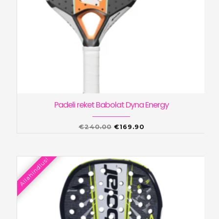
Padeli reket Babolat Dyna Energy
Algne
Praegune
€
240.00
€
169.90
hind
hind
oli:
on:
Allahindlus!
€240.00.
€169.90.