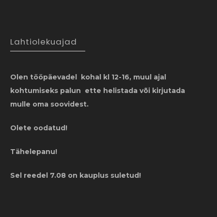
Lahtiolekuajad
Olen tööpäevadel kohal kl 12-16, muul ajal
kohtumiseks palun ette helistada või kirjutada
mulle oma soovidest.
Olete oodatud!
Tähelepanu!
Sel reedel 7.08 on kauplus suletud!