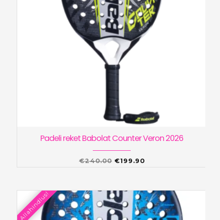
Padeli reket Babolat Counter Veron 2026
Algne
Praegune
€
240.00
€
199.90
hind
hind
oli:
on:
Allahindlus!
€240.00.
€199.90.