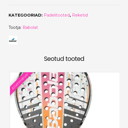
€180.00.
€149.90.
KATEGOORIAD:
Padelitooted
,
Reketid
Tootja:
Babolat
Seotud tooted
Allahindlus!