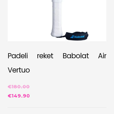
Padeli reket Babolat Air
Vertuo
€
180.00
Algne
Praegune
€
149.90
hind
hind
oli:
on: