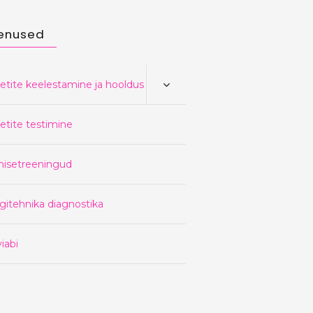
enused
etite keelestamine ja hooldus
etite testimine
nisetreeningud
gitehnika diagnostika
iabi