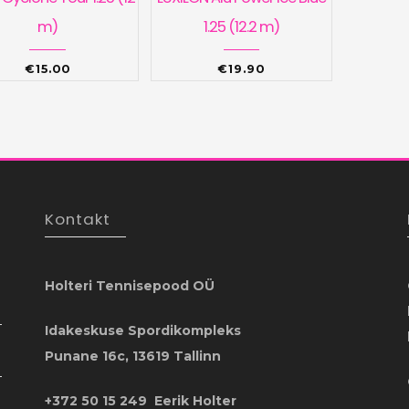
m)
1.25 (12.2 m)
€
15.00
€
19.90
Kontakt
Holteri Tennisepood OÜ
Idakeskuse Spordikompleks
Punane 16c, 13619 Tallinn
+372 50 15 249 Eerik Holter