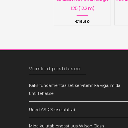
1.25 (12.2 m)
€
19.90
Värsked postitused
Kaks fundamentaalset servitehnika viga, mida
tihti tehakse
Uued ASICS sisejalatsid
Mida kujutab endast uus Wilson Clash