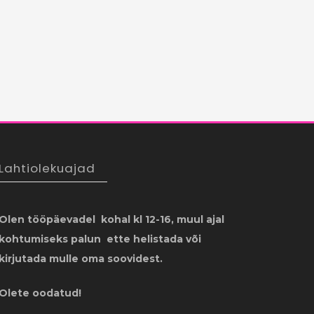
Lahtiolekuajad
Olen tööpäevadel kohal kl 12-16, muul ajal
kohtumiseks palun ette helistada või
kirjutada mulle oma soovidest.
Olete oodatud!