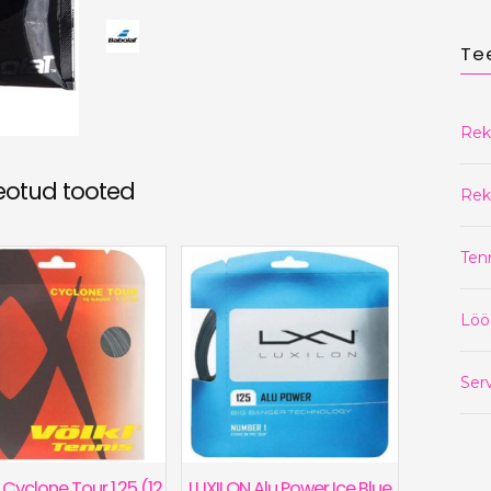
Te
Rek
eotud tooted
Rek
Ten
Löö
Serv
Cyclone Tour 1.25 (12
LUXILON Alu Power Ice Blue