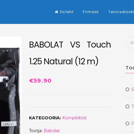
Esileht
Firmast
Tennisetoot
Otsi
BABOLAT VS Touch
1.25 Natural (12 m)
To
€
59.90
S
T
KATEGOORIA:
Komplektid
P
Tootja:
Babolat