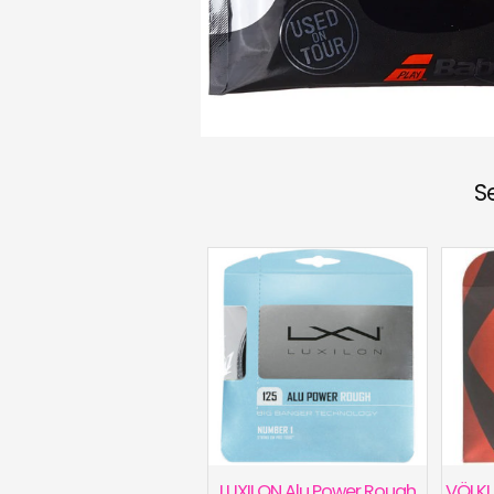
S
LUXILON Alu Power Rough
VÖLKL 