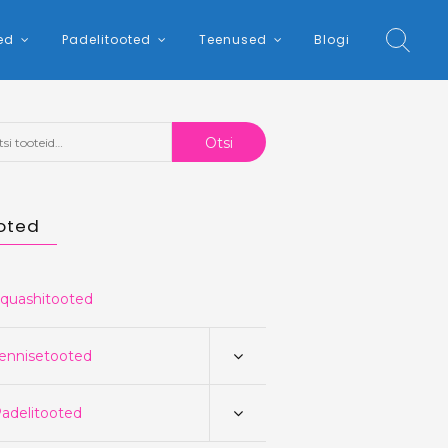
ed
Padelitooted
Teenused
Blogi
:
Otsi
oted
quashitooted
ennisetooted
adelitooted