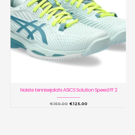
Naiste tennisejalats ASICS Solution Speed FF 2
Algne
Praegune
€
150.00
€
125.00
hind
hind
oli:
on:
€150.00.
€125.00.