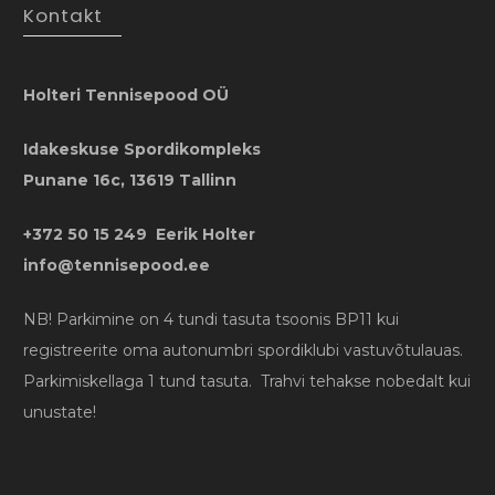
Kontakt
Holteri Tennisepood OÜ
Idakeskuse Spordikompleks
Punane 16c, 13619 Tallinn
+372 50 15 249 Eerik Holter
info@tennisepood.ee
NB! Parkimine on 4 tundi tasuta tsoonis BP11 kui
registreerite oma autonumbri spordiklubi vastuvõtulauas.
Parkimiskellaga 1 tund tasuta. Trahvi tehakse nobedalt kui
unustate!