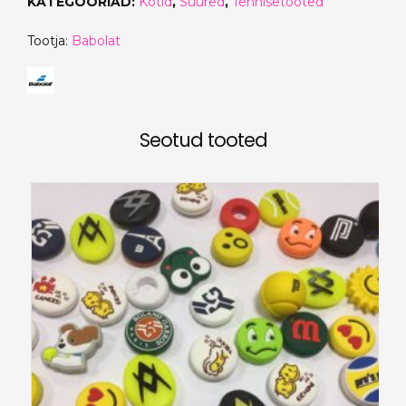
KATEGOORIAD:
Kotid
,
Suured
,
Tennisetooted
Tootja:
Babolat
Seotud tooted