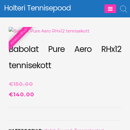
Skip
Holteri Tennisepood
to
content
Allahindlus!
Babolat Pure Aero RHx12
tennisekott
€
150.00
Algne
Praegune
€
140.00
hind
hind
oli:
on:
€150.00.
€140.00.