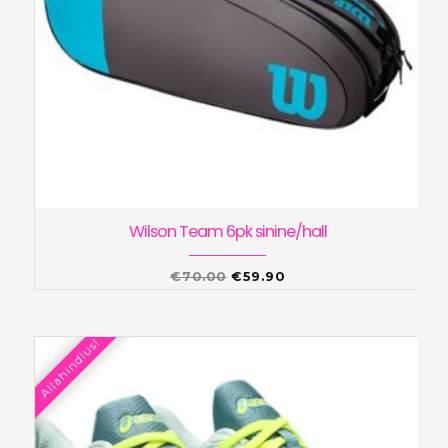
Wilson Team 6pk sinine/hall
Algne
Praegune
€
70.00
€
59.90
hind
hind
oli:
on:
Allahindlus!
€70.00.
€59.90.