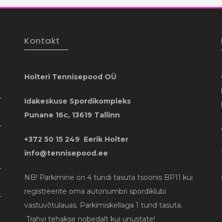
Kontakt
Holteri Tennisepood OÜ
Idakeskuse Spordikompleks
Punane 16c, 13619 Tallinn
+372 50 15 249 Eerik Holter
info@tennisepood.ee
NB! Parkimine on 4 tundi tasuta tsoonis BP11 kui
registreerite oma autonumbri spordiklubi
vastuvõtulauas. Parkimiskellaga 1 tund tasuta.
Trahvi tehakse nobedalt kui unustate!