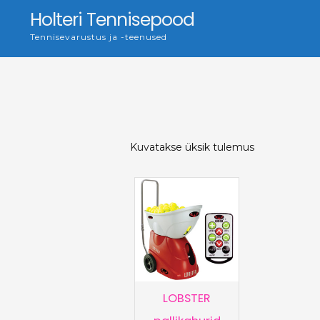
Skip
Holteri Tennisepood
to
Tennisevarustus ja -teenused
content
Kuvatakse üksik tulemus
LOBSTER