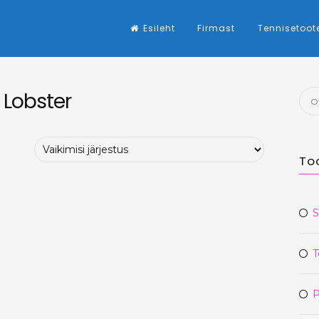
Esileht
Firmast
Tennisetoot
Lobster
Otsi
To
S
T
P