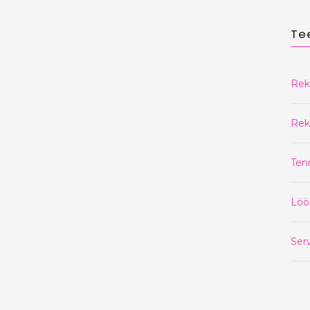
Te
Rek
Rek
Ten
Löö
Serv