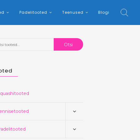
ed
Padelitooted
Teenused
Blogi
:
Otsi
oted
quashitooted
ennisetooted
adelitooted