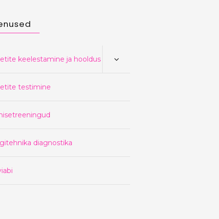
enused
etite keelestamine ja hooldus
etite testimine
nisetreeningud
gitehnika diagnostika
iabi