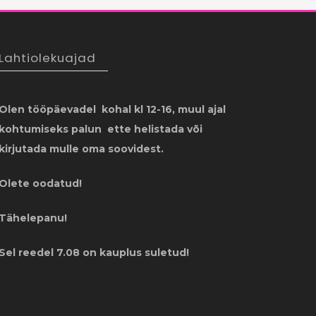
Lahtiolekuajad
Olen tööpäevadel kohal kl 12-16, muul ajal
kohtumiseks palun ette helistada või
kirjutada mulle oma soovidest.
Olete oodatud!
Tähelepanu!
Sel reedel 7.08 on kauplus suletud!